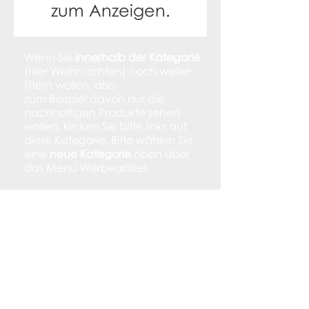
zum Anzeigen.
Wenn Sie
innerhalb der Kategorie
(hier Weihnachten) noch weiter
filtern wollen, also
zum Beispiel davon nur die
nachhaltigen Produkte sehen
wollen, klicken Sie bitte links auf
diese Kategorie. Bitte wählen Sie
eine
neue Kategorie
oben über
das Menu Werbeartikel.
Varianz.com
Werbeartikel mit Logo * Dienstleistungen *
für Stuttgart und die ganze Welt
Meisenweg 23
70734 Fellbach
Tel.
0711 - 3008 176