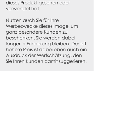
dieses Produkt gesehen oder
verwendet hat.
Nutzen auch Sie für Ihre
Werbezwecke dieses Image, um
ganz besondere Kunden zu
beschenken. Sie werden dabei
länger in Erinnerung bleiben. Der oft
höhere Preis ist dabei eben auch ein
Ausdruck der Wertschätzung, den
Sie Ihren Kunden damit suggerieren.
Die Anbringung Ihres Logos bzw.
Ihrer Firmenwerbung auf
Markenartikeln ist fast immer
möglich, und sollte gut durchdacht
werden. Die meisten Marken
"belegen" mit Ihren eigenen Logos
prominente Positionen auf den
Artikeln, sehen aber auch oft einen
speziellen Bereich vor, auf dem wir
Ihre Werbung (Gravur, Siebdruck,