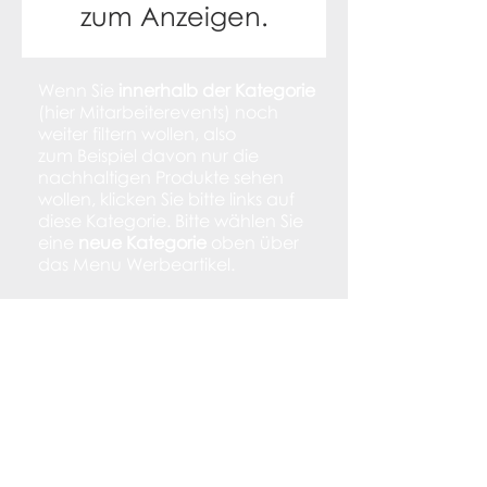
zum Anzeigen.
Wenn Sie
innerhalb der Kategorie
(hier Mitarbeiterevents) noch
weiter filtern wollen, also
zum Beispiel davon nur die
nachhaltigen Produkte sehen
wollen, klicken Sie bitte links auf
diese Kategorie. Bitte wählen Sie
eine
neue Kategorie
oben über
das Menu Werbeartikel.
Varianz.com
Werbeartikel mit Logo * Dienstleistungen *
für Stuttgart und die ganze Welt
Meisenweg 23
70734 Fellbach
Tel.
0711 - 3008 176